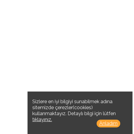
Sizlere en iyi bilgiyi sunabilmek adına
sitemizde çerezler(cookies)
kullanmaktayız. Detaylı bilgi için lütfen
tıklayınız.
Anladım