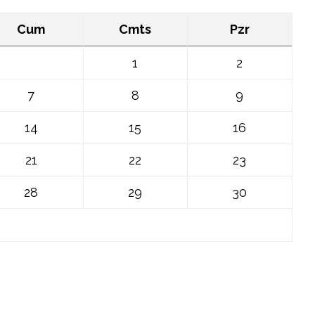
Cum
Cmts
Pzr
1
2
7
8
9
14
15
16
21
22
23
28
29
30