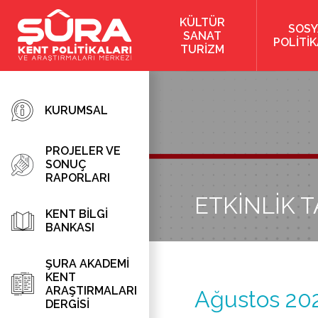
KÜLTÜR
SOSY
SANAT
POLİTİ
TURİZM
KURUMSAL
PROJELER VE
SONUÇ
RAPORLARI
ETKİNLİK T
KENT BİLGİ
BANKASI
ŞURA AKADEMİ
KENT
ARAŞTIRMALARI
Ağustos 20
DERGİSİ