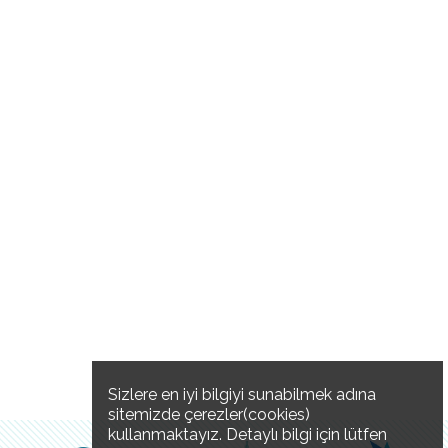
Sizlere en iyi bilgiyi sunabilmek adına
sitemizde çerezler(cookies)
kullanmaktayız. Detaylı bilgi için lütfen