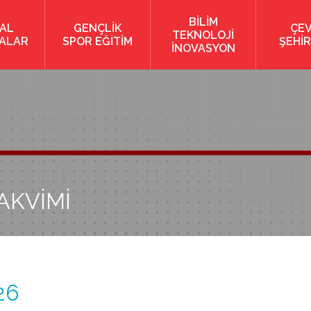
BİLİM
AL
GENÇLİK
ÇE
TEKNOLOJİ
KALAR
SPOR EĞİTİM
ŞEHİR
İNOVASYON
AKVİMİ
26