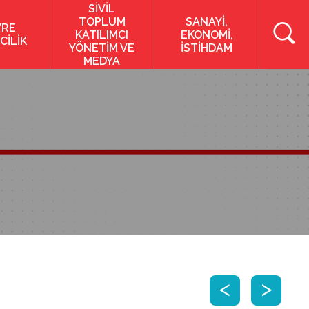
SİVİL
TOPLUM
SANAYİ,
VRE
KATILIMCI
EKONOMİ,
CİLİK
YÖNETİM VE
İSTİHDAM
MEDYA
<
>