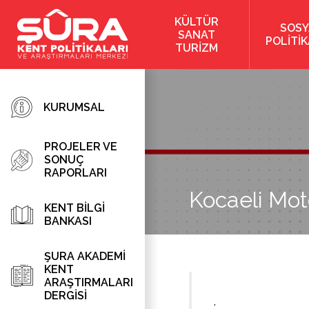
KÜLTÜR
SOSY
SANAT
POLİTİ
TURİZM
KURUMSAL
PROJELER VE
SONUÇ
RAPORLARI
Kocaeli Moto
KENT BİLGİ
BANKASI
ŞURA AKADEMİ
KENT
ARAŞTIRMALARI
DERGİSİ
.