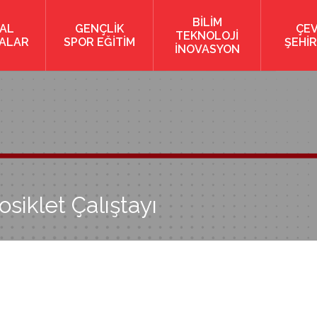
BİLİM
AL
GENÇLİK
ÇE
TEKNOLOJİ
KALAR
SPOR EĞİTİM
ŞEHİR
İNOVASYON
siklet Çalıştayı