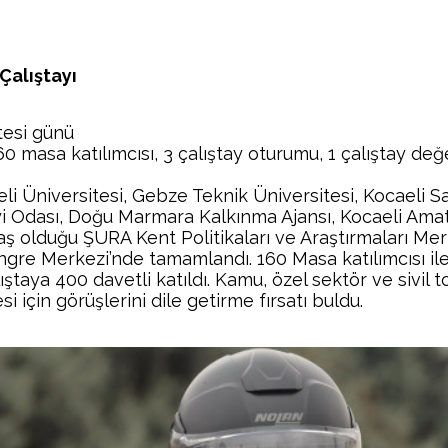
Çalıştayı
tesi günü
160 masa katılımcısı, 3 çalıştay oturumu, 1 çalıştay d
aeli Üniversitesi, Gebze Teknik Üniversitesi, Kocaeli S
yi Odası, Doğu Marmara Kalkınma Ajansı, Kocaeli Ama
ş olduğu ŞURA Kent Politikaları ve Araştırmaları Me
ongre Merkezi’nde tamamlandı. 160 Masa katılımcısı i
taya 400 davetli katıldı. Kamu, özel sektör ve sivil to
i için görüşlerini dile getirme fırsatı buldu.