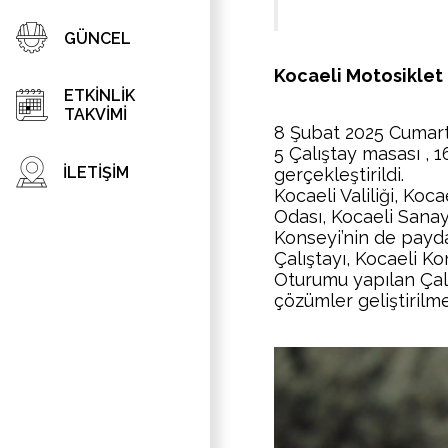
GÜNCEL
Kocaeli Motosiklet 
ETKİNLİK
TAKVİMİ
8 Şubat 2025 Cumar
5 Çalıştay masası , 
İLETİŞİM
gerçekleştirildi.
Kocaeli Valiliği, Koc
Odası, Kocaeli Sana
Konseyi’nin de payda
Çalıştayı, Kocaeli K
Oturumu yapılan Çalış
çözümler geliştirilmes