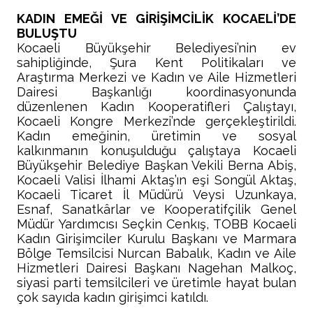
KADIN EMEĞİ VE GİRİŞİMCİLİK KOCAELİ’DE
BULUŞTU
Kocaeli Büyükşehir Belediyesi’nin ev
sahipliğinde, Şura Kent Politikaları ve
Araştırma Merkezi ve Kadın ve Aile Hizmetleri
Dairesi Başkanlığı koordinasyonunda
düzenlenen Kadın Kooperatifleri Çalıştayı,
Kocaeli Kongre Merkezi’nde gerçekleştirildi.
Kadın emeğinin, üretimin ve sosyal
kalkınmanın konuşulduğu çalıştaya Kocaeli
Büyükşehir Belediye Başkan Vekili Berna Abiş,
Kocaeli Valisi İlhami Aktaş’ın eşi Songül Aktaş,
Kocaeli Ticaret İl Müdürü Veysi Uzunkaya,
Esnaf, Sanatkârlar ve Kooperatifçilik Genel
Müdür Yardımcısı Seçkin Cenkış, TOBB Kocaeli
Kadın Girişimciler Kurulu Başkanı ve Marmara
Bölge Temsilcisi Nurcan Babalık, Kadın ve Aile
Hizmetleri Dairesi Başkanı Nagehan Malkoç,
siyasi parti temsilcileri ve üretimle hayat bulan
çok sayıda kadın girişimci katıldı.