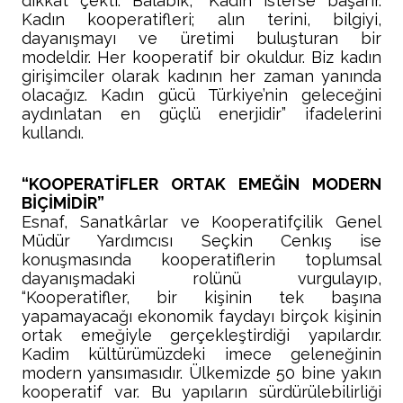
dikkat çekti. Balabık, “Kadın isterse başarır.
Kadın kooperatifleri; alın terini, bilgiyi,
dayanışmayı ve üretimi buluşturan bir
modeldir. Her kooperatif bir okuldur. Biz kadın
girişimciler olarak kadının her zaman yanında
olacağız. Kadın gücü Türkiye’nin geleceğini
aydınlatan en güçlü enerjidir” ifadelerini
kullandı.
“KOOPERATİFLER ORTAK EMEĞİN MODERN
BİÇİMİDİR”
Esnaf, Sanatkârlar ve Kooperatifçilik Genel
Müdür Yardımcısı Seçkin Cenkış ise
konuşmasında kooperatiflerin toplumsal
dayanışmadaki rolünü vurgulayıp,
“Kooperatifler, bir kişinin tek başına
yapamayacağı ekonomik faydayı birçok kişinin
ortak emeğiyle gerçekleştirdiği yapılardır.
Kadim kültürümüzdeki imece geleneğinin
modern yansımasıdır. Ülkemizde 50 bine yakın
kooperatif var. Bu yapıların sürdürülebilirliği